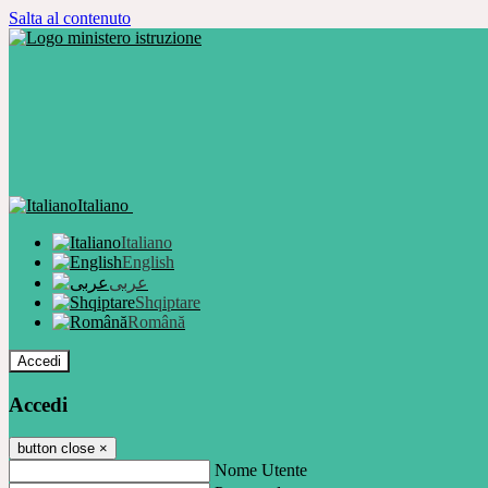
Salta al contenuto
Italiano
Italiano
English
عربى
Shqiptare
Română
Accedi
Accedi
button close
×
Nome Utente