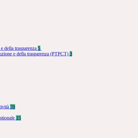
 e della trasparenza
5
rruzione e della trasparenza (PTPCT)
3
tività
70
stionale
15