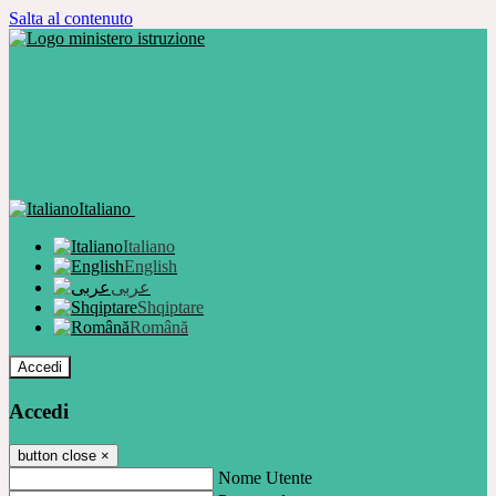
Salta al contenuto
Italiano
Italiano
English
عربى
Shqiptare
Română
Accedi
Accedi
button close
×
Nome Utente