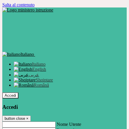
Salta al contenuto
Italiano
Italiano
English
عربى
Shqiptare
Română
Accedi
Accedi
button close
×
Nome Utente