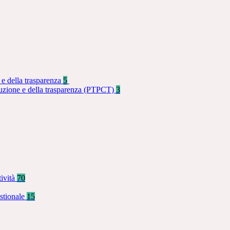
 e della trasparenza
5
rruzione e della trasparenza (PTPCT)
3
tività
70
stionale
15