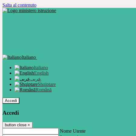
Salta al contenuto
Italiano
Italiano
English
عربى
Shqiptare
Română
Accedi
Accedi
button close
×
Nome Utente