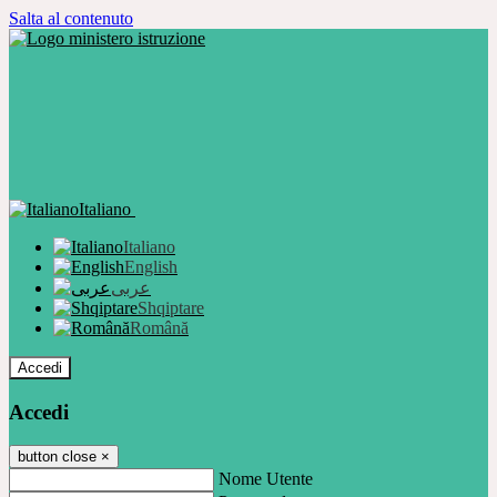
Salta al contenuto
Italiano
Italiano
English
عربى
Shqiptare
Română
Accedi
Accedi
button close
×
Nome Utente