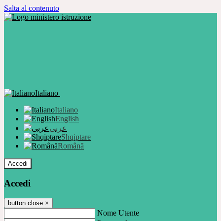
Salta al contenuto
Italiano
Italiano
English
عربى
Shqiptare
Română
Accedi
Accedi
button close
×
Nome Utente