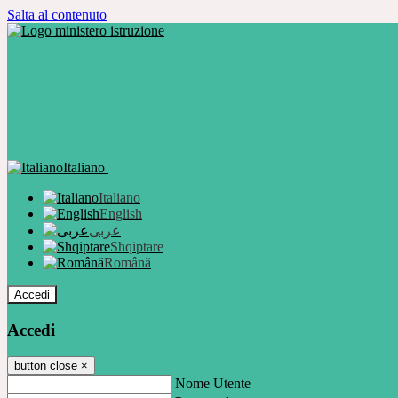
Salta al contenuto
Italiano
Italiano
English
عربى
Shqiptare
Română
Accedi
Accedi
button close
×
Nome Utente