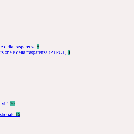
 e della trasparenza
5
rruzione e della trasparenza (PTPCT)
3
tività
70
stionale
15