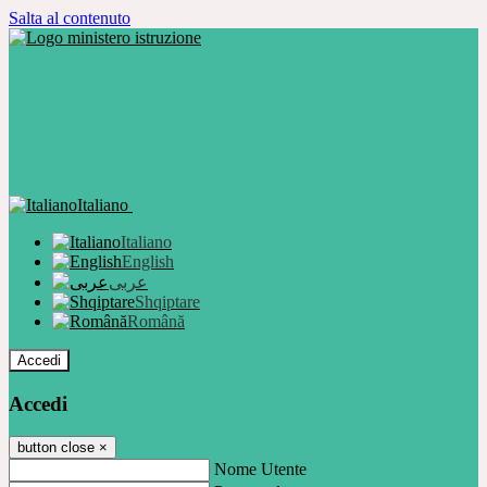
Salta al contenuto
Italiano
Italiano
English
عربى
Shqiptare
Română
Accedi
Accedi
button close
×
Nome Utente