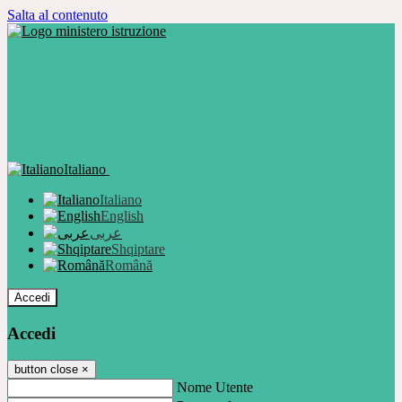
Salta al contenuto
Italiano
Italiano
English
عربى
Shqiptare
Română
Accedi
Accedi
button close
×
Nome Utente