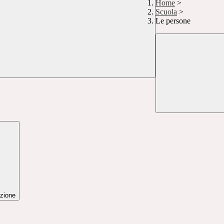
Home
>
Scuola
>
Le persone
zione