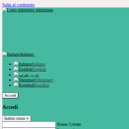
Salta al contenuto
Italiano
Italiano
English
عربى
Shqiptare
Română
Accedi
Accedi
button close
×
Nome Utente