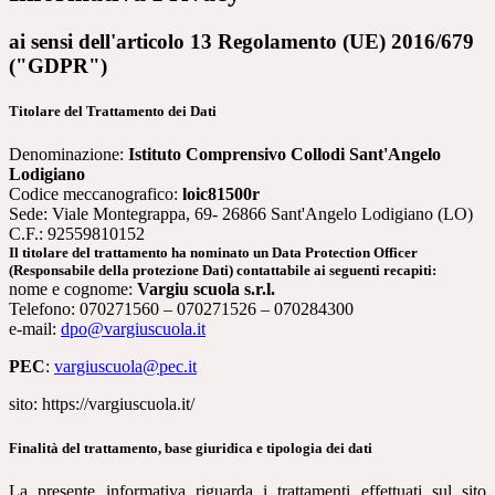
ai sensi dell'articolo 13 Regolamento (UE) 2016/679
("GDPR")
Titolare del Trattamento dei Dati
Denominazione:
Istituto Comprensivo Collodi Sant'Angelo
Lodigiano
Codice meccanografico:
loic81500r
Sede: Viale Montegrappa, 69- 26866 Sant'Angelo Lodigiano (LO)
C.F.: 92559810152
Il titolare del trattamento ha nominato un Data Protection Officer
(Responsabile della protezione Dati) contattabile ai seguenti recapiti:
nome e cognome:
Vargiu scuola s.r.l.
Telefono: 070271560 – 070271526 – 070284300
e-mail:
dpo@vargiuscuola.it
PEC
:
vargiuscuola@pec.it
sito: https://vargiuscuola.it/
Finalità del trattamento, base giuridica e tipologia dei dati
La presente informativa riguarda i trattamenti effettuati sul sito