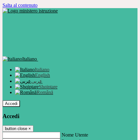
Salta al contenuto
Italiano
Italiano
English
عربى
Shqiptare
Română
Accedi
Accedi
button close
×
Nome Utente