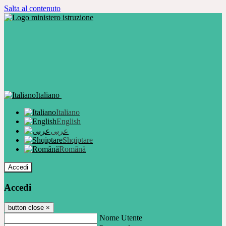
Salta al contenuto
Italiano
Italiano
English
عربى
Shqiptare
Română
Accedi
Accedi
button close
×
Nome Utente