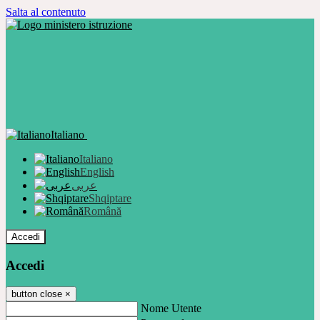
Salta al contenuto
Italiano
Italiano
English
عربى
Shqiptare
Română
Accedi
Accedi
button close
×
Nome Utente