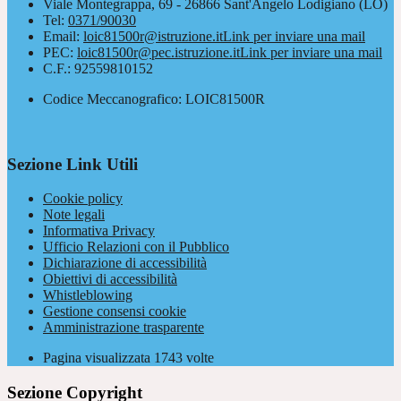
Viale Montegrappa, 69 - 26866 Sant'Angelo Lodigiano (LO)
Tel:
0371/90030
Email:
loic81500r@istruzione.it
Link per inviare una mail
PEC:
loic81500r@pec.istruzione.it
Link per inviare una mail
C.F.: 92559810152
Codice Meccanografico: LOIC81500R
Sezione Link Utili
Cookie policy
Note legali
Informativa Privacy
Ufficio Relazioni con il Pubblico
Dichiarazione di accessibilità
Obiettivi di accessibilità
Whistleblowing
Gestione consensi cookie
Amministrazione trasparente
Pagina visualizzata
1743
volte
Sezione Copyright