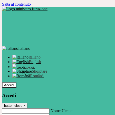
Salta al contenuto
Italiano
Italiano
English
عربى
Shqiptare
Română
Accedi
Accedi
button close
×
Nome Utente