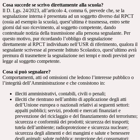
Cosa succede se scrivo direttamente alla scuola?
Il D. Lgs. 24/2023, all’articolo 4, comma 6, prevede che, se la
segnalazione interna è presentata ad un soggetto diverso dal RPCT
(ossia ad esempio la scuola), quest’ultima è trasmessa, entro sette
giorni dal suo ricevimento, al soggetto competente, dando
contestuale notizia della trasmissione alla persona segnalante. Per
questo motivo, pur ricordando l’obbligo di segnalazione
direttamente al RPCT individuato nell’USR di riferimento, qualora il
segnalante scrivesse al presente Istituto Scolastico, quest’ultimo avrà
premura di trasmettere la segnalazione nei tempi e modi previsti per
legge al soggetto competente.
Cosa si può segnalare?
Comportamenti, atti od omissioni che ledono l’interesse pubblico o
l’integrità dell’Amministrazione e che consistono in:
illeciti amministrativi, contabili, civili o penali;
illeciti che rientrano nell’ambito di applicazione degli atti
dell’Unione europea o nazionali relativi ai seguenti settori:
appalti pubblici; servizi, prodotti e mercati finanziari e
prevenzione del riciclaggio e del finanziamento del terrorismo;
sicurezza e conformità dei prodotti; sicurezza dei trasporti;
tutela dell’ambiente; radioprotezione e sicurezza nucleare;
sicurezza degli alimenti e dei mangimi e salute e benessere
degli animali; salute pubblica; protezione dei consumatori;