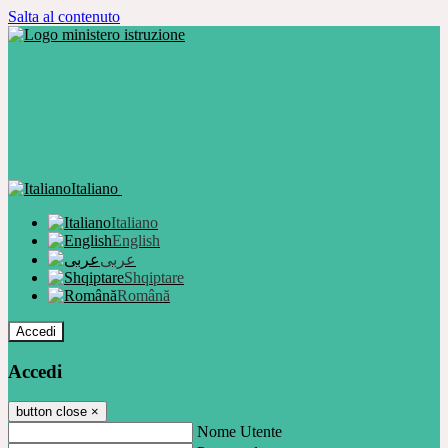
Salta al contenuto
Italiano
Italiano
English
عربى
Shqiptare
Română
Accedi
Accedi
button close
×
Nome Utente