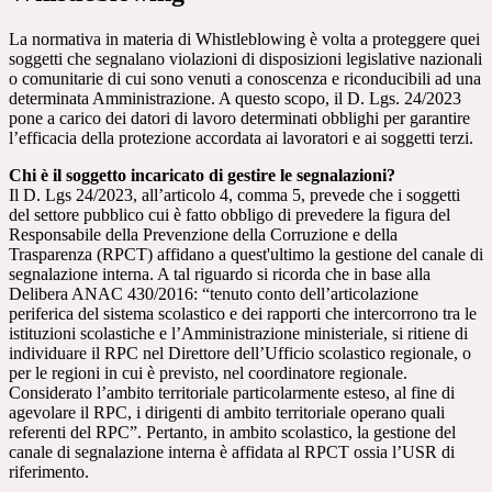
La normativa in materia di Whistleblowing è volta a proteggere quei
soggetti che segnalano violazioni di disposizioni legislative nazionali
o comunitarie di cui sono venuti a conoscenza e riconducibili ad una
determinata Amministrazione. A questo scopo, il D. Lgs. 24/2023
pone a carico dei datori di lavoro determinati obblighi per garantire
l’efficacia della protezione accordata ai lavoratori e ai soggetti terzi.
Chi è il soggetto incaricato di gestire le segnalazioni?
Il D. Lgs 24/2023, all’articolo 4, comma 5, prevede che i soggetti
del settore pubblico cui è fatto obbligo di prevedere la figura del
Responsabile della Prevenzione della Corruzione e della
Trasparenza (RPCT) affidano a quest'ultimo la gestione del canale di
segnalazione interna. A tal riguardo si ricorda che in base alla
Delibera ANAC 430/2016: “tenuto conto dell’articolazione
periferica del sistema scolastico e dei rapporti che intercorrono tra le
istituzioni scolastiche e l’Amministrazione ministeriale, si ritiene di
individuare il RPC nel Direttore dell’Ufficio scolastico regionale, o
per le regioni in cui è previsto, nel coordinatore regionale.
Considerato l’ambito territoriale particolarmente esteso, al fine di
agevolare il RPC, i dirigenti di ambito territoriale operano quali
referenti del RPC”. Pertanto, in ambito scolastico, la gestione del
canale di segnalazione interna è affidata al RPCT ossia l’USR di
riferimento.