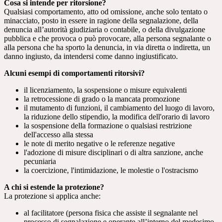
Cosa si intende per ritorsione?
Qualsiasi comportamento, atto od omissione, anche solo tentato o
minacciato, posto in essere in ragione della segnalazione, della
denuncia all’autorità giudiziaria o contabile, o della divulgazione
pubblica e che provoca o può provocare, alla persona segnalante o
alla persona che ha sporto la denuncia, in via diretta o indiretta, un
danno ingiusto, da intendersi come danno ingiustificato.
Alcuni esempi di comportamenti ritorsivi?
il licenziamento, la sospensione o misure equivalenti
la retrocessione di grado o la mancata promozione
il mutamento di funzioni, il cambiamento del luogo di lavoro,
la riduzione dello stipendio, la modifica dell'orario di lavoro
la sospensione della formazione o qualsiasi restrizione
dell'accesso alla stessa
le note di merito negative o le referenze negative
l'adozione di misure disciplinari o di altra sanzione, anche
pecuniaria
la coercizione, l'intimidazione, le molestie o l'ostracismo
A chi si estende la protezione?
La protezione si applica anche:
al facilitatore (persona fisica che assiste il segnalante nel
processo di segnalazione e operante all’interno del medesimo