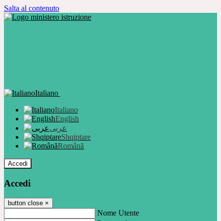
Salta al contenuto
Italiano
Italiano
English
عربى
Shqiptare
Română
Accedi
Accedi
button close
×
Nome Utente