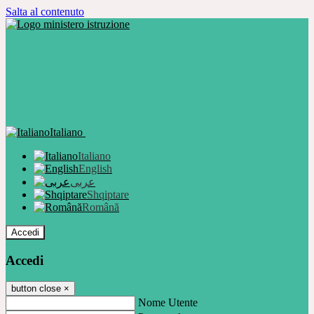
Salta al contenuto
Italiano
Italiano
English
عربى
Shqiptare
Română
Accedi
Accedi
button close
×
Nome Utente