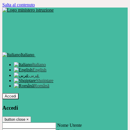
Salta al contenuto
Italiano
Italiano
English
عربى
Shqiptare
Română
Accedi
Accedi
button close
×
Nome Utente