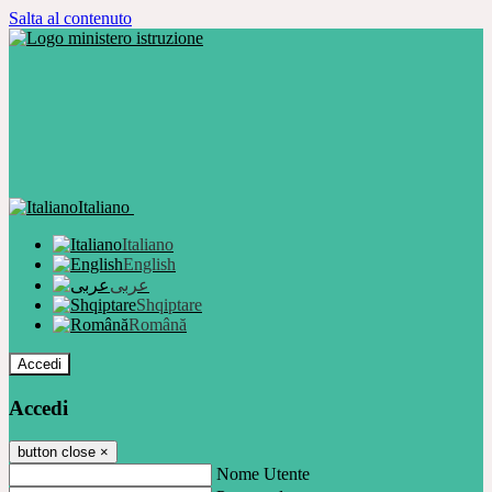
Salta al contenuto
Italiano
Italiano
English
عربى
Shqiptare
Română
Accedi
Accedi
button close
×
Nome Utente