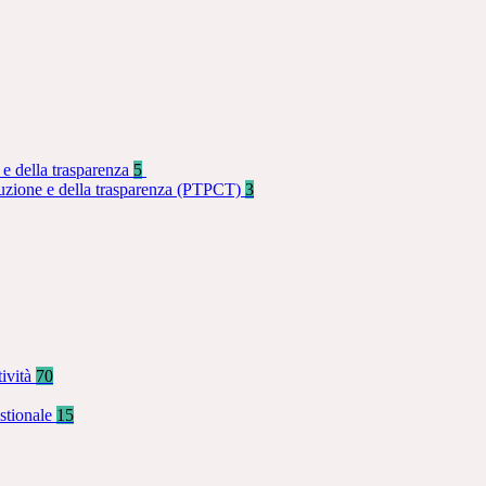
 e della trasparenza
5
rruzione e della trasparenza (PTPCT)
3
tività
70
stionale
15