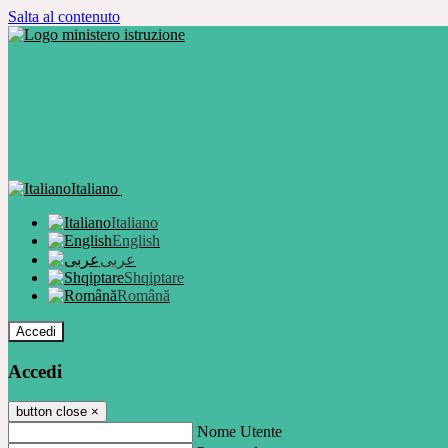
Salta al contenuto
Italiano
Italiano
English
عربى
Shqiptare
Română
Accedi
Accedi
button close
×
Nome Utente