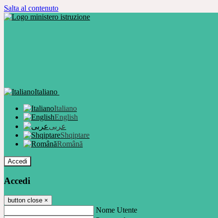
Salta al contenuto
Italiano
Italiano
English
عربى
Shqiptare
Română
Accedi
Accedi
button close
×
Nome Utente