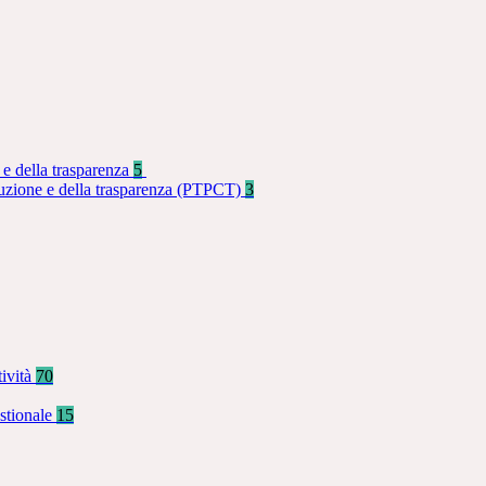
 e della trasparenza
5
rruzione e della trasparenza (PTPCT)
3
tività
70
stionale
15