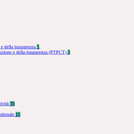
 e della trasparenza
5
rruzione e della trasparenza (PTPCT)
3
tività
70
stionale
15