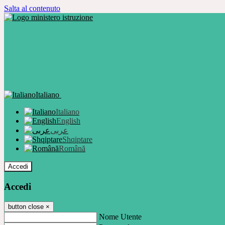
Salta al contenuto
Italiano
Italiano
English
عربى
Shqiptare
Română
Accedi
Accedi
button close
×
Nome Utente