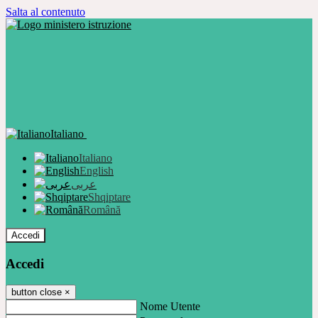
Salta al contenuto
Italiano
Italiano
English
عربى
Shqiptare
Română
Accedi
Accedi
button close
×
Nome Utente