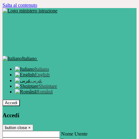
Salta al contenuto
Italiano
Italiano
English
عربى
Shqiptare
Română
Accedi
Accedi
button close
×
Nome Utente