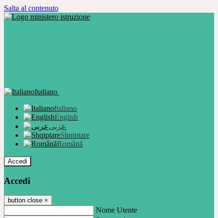
Salta al contenuto
Italiano
Italiano
English
عربى
Shqiptare
Română
Accedi
Accedi
button close
×
Nome Utente