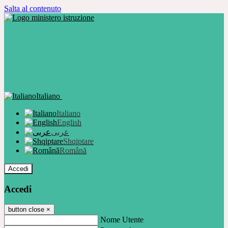
Salta al contenuto
Italiano
Italiano
English
عربى
Shqiptare
Română
Accedi
Accedi
button close
×
Nome Utente