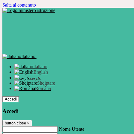
Salta al contenuto
Italiano
Italiano
English
عربى
Shqiptare
Română
Accedi
Accedi
button close
×
Nome Utente