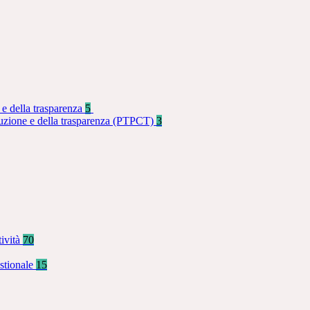
 e della trasparenza
5
rruzione e della trasparenza (PTPCT)
3
tività
70
stionale
15