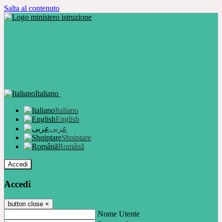
Salta al contenuto
Italiano
Italiano
English
عربى
Shqiptare
Română
Accedi
Accedi
button close
×
Nome Utente