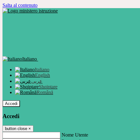
Salta al contenuto
Italiano
Italiano
English
عربى
Shqiptare
Română
Accedi
Accedi
button close
×
Nome Utente