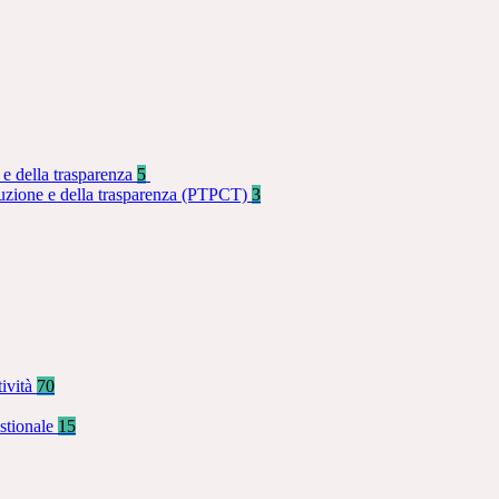
 e della trasparenza
5
rruzione e della trasparenza (PTPCT)
3
tività
70
stionale
15