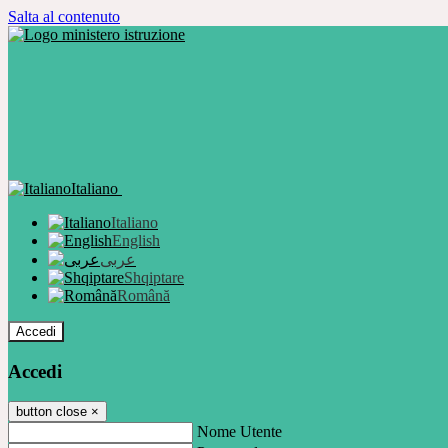
Salta al contenuto
Italiano
Italiano
English
عربى
Shqiptare
Română
Accedi
Accedi
button close
×
Nome Utente