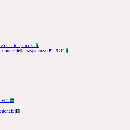
 e della trasparenza
5
rruzione e della trasparenza (PTPCT)
3
tività
70
stionale
15