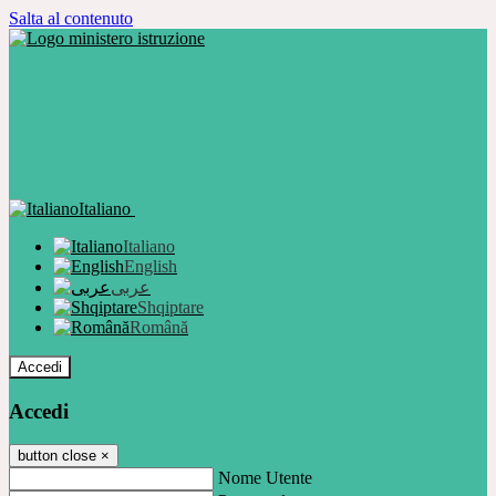
Salta al contenuto
Italiano
Italiano
English
عربى
Shqiptare
Română
Accedi
Accedi
button close
×
Nome Utente