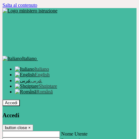
Salta al contenuto
Italiano
Italiano
English
عربى
Shqiptare
Română
Accedi
Accedi
button close
×
Nome Utente