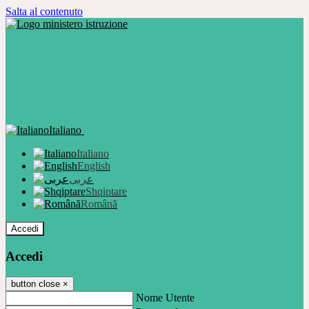
Salta al contenuto
Italiano
Italiano
English
عربى
Shqiptare
Română
Accedi
Accedi
button close
×
Nome Utente