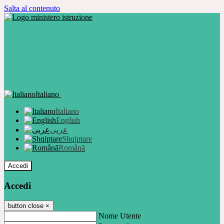
Salta al contenuto
Italiano
Italiano
English
عربى
Shqiptare
Română
Accedi
Accedi
button close
×
Nome Utente