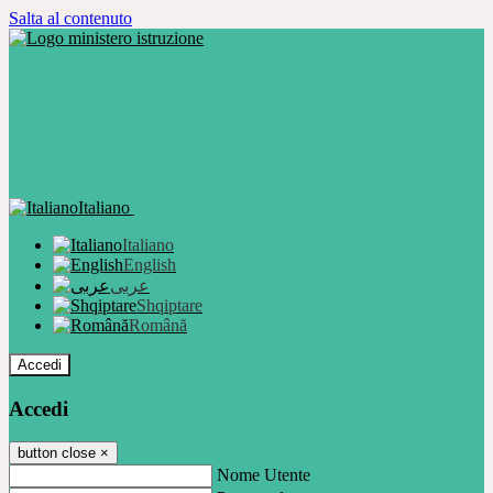
Salta al contenuto
Italiano
Italiano
English
عربى
Shqiptare
Română
Accedi
Accedi
button close
×
Nome Utente