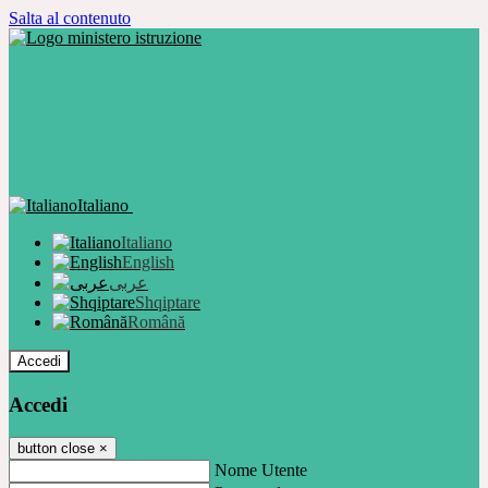
Salta al contenuto
Italiano
Italiano
English
عربى
Shqiptare
Română
Accedi
Accedi
button close
×
Nome Utente