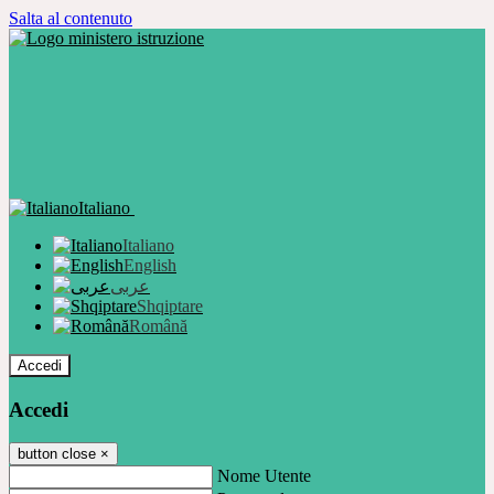
Salta al contenuto
Italiano
Italiano
English
عربى
Shqiptare
Română
Accedi
Accedi
button close
×
Nome Utente