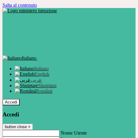
Salta al contenuto
Italiano
Italiano
English
عربى
Shqiptare
Română
Accedi
Accedi
button close
×
Nome Utente