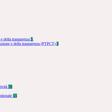
 e della trasparenza
5
rruzione e della trasparenza (PTPCT)
3
tività
70
stionale
15