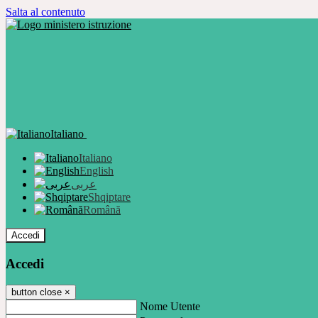
Salta al contenuto
Italiano
Italiano
English
عربى
Shqiptare
Română
Accedi
Accedi
button close
×
Nome Utente