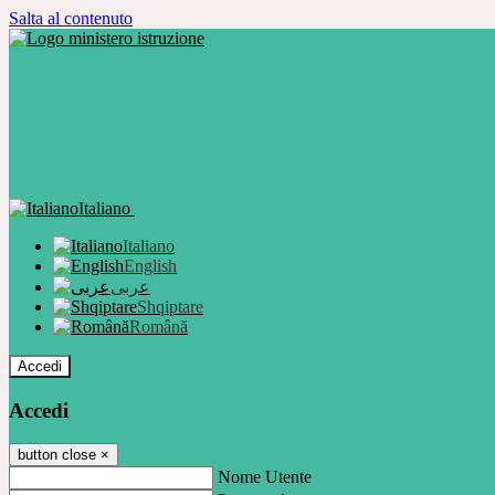
Salta al contenuto
Italiano
Italiano
English
عربى
Shqiptare
Română
Accedi
Accedi
button close
×
Nome Utente