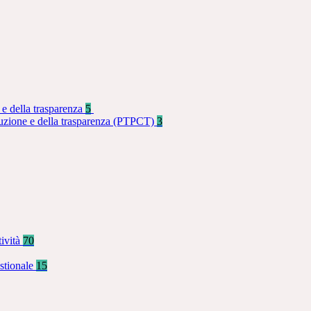
 e della trasparenza
5
rruzione e della trasparenza (PTPCT)
3
tività
70
stionale
15