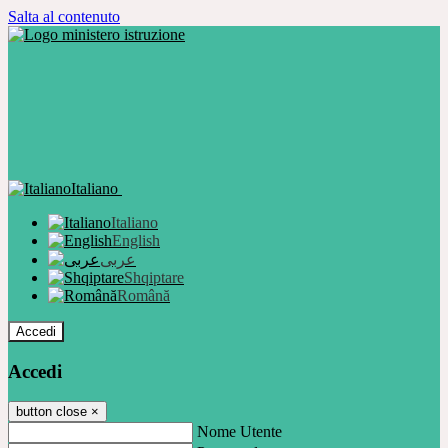
Salta al contenuto
Italiano
Italiano
English
عربى
Shqiptare
Română
Accedi
Accedi
button close
×
Nome Utente