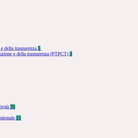
 e della trasparenza
5
rruzione e della trasparenza (PTPCT)
3
tività
70
stionale
15