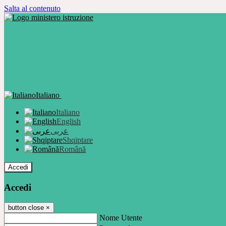
Salta al contenuto
Italiano
Italiano
English
عربى
Shqiptare
Română
Accedi
Accedi
button close
×
Nome Utente