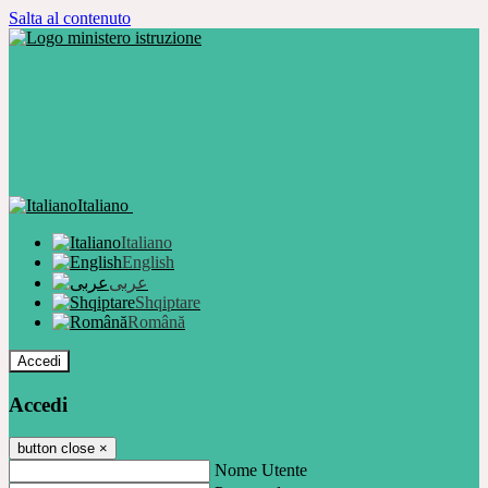
Salta al contenuto
Italiano
Italiano
English
عربى
Shqiptare
Română
Accedi
Accedi
button close
×
Nome Utente