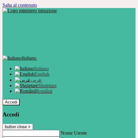
Salta al contenuto
Italiano
Italiano
English
عربى
Shqiptare
Română
Accedi
Accedi
button close
×
Nome Utente