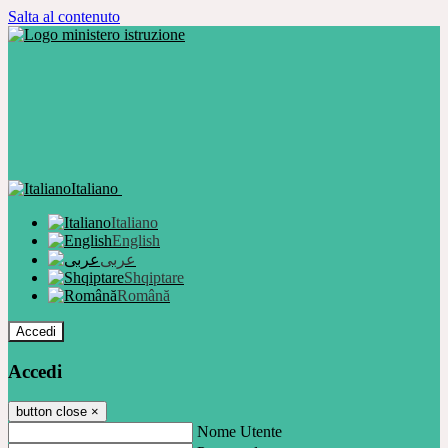
Salta al contenuto
Italiano
Italiano
English
عربى
Shqiptare
Română
Accedi
Accedi
button close
×
Nome Utente