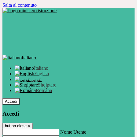
Salta al contenuto
Italiano
Italiano
English
عربى
Shqiptare
Română
Accedi
Accedi
button close
×
Nome Utente