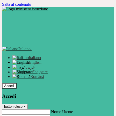
Salta al contenuto
Italiano
Italiano
English
عربى
Shqiptare
Română
Accedi
Accedi
button close
×
Nome Utente