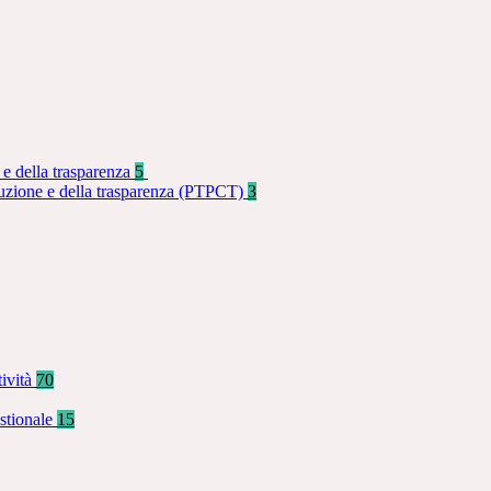
 e della trasparenza
5
rruzione e della trasparenza (PTPCT)
3
tività
70
stionale
15