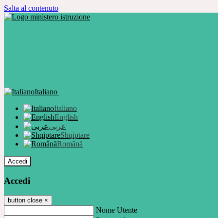
Salta al contenuto
Italiano
Italiano
English
عربى
Shqiptare
Română
Accedi
Accedi
button close
×
Nome Utente