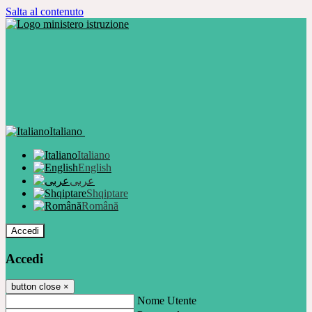
Salta al contenuto
Italiano
Italiano
English
عربى
Shqiptare
Română
Accedi
Accedi
button close
×
Nome Utente