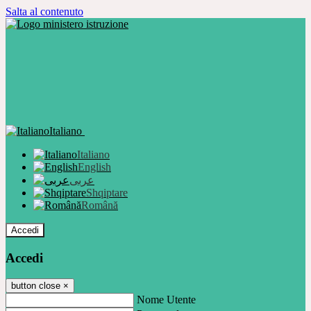
Salta al contenuto
Italiano
Italiano
English
عربى
Shqiptare
Română
Accedi
Accedi
button close
×
Nome Utente